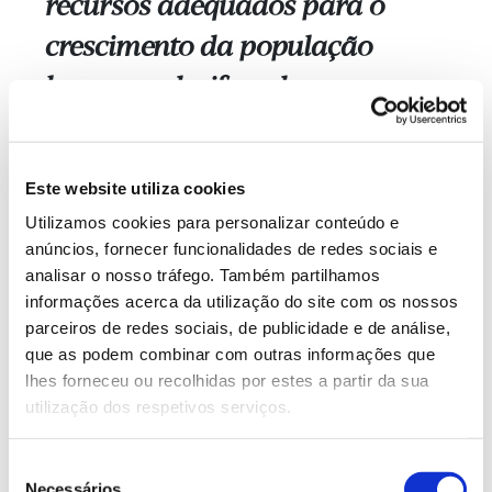
recursos adequados para o
crescimento da população
humana, decifrando os
mecanismos básicos das
interações planta-ambiente e
Este website utiliza cookies
traduzindo o conhecimento em
Utilizamos cookies para personalizar conteúdo e
inovação.
anúncios, fornecer funcionalidades de redes sociais e
analisar o nosso tráfego. Também partilhamos
informações acerca da utilização do site com os nossos
Integra investigadores de cinco instituições (ITQB
parceiros de redes sociais, de publicidade e de análise,
NOVA, iBET, IGC, INIAV e INSA) para abordar o
que as podem combinar com outras informações que
desafio de garantir a segurança alimentar e os
lhes forneceu ou recolhidas por estes a partir da sua
recursos adequados para o crescimento da
utilização dos respetivos serviços.
população humana, decifrando os mecanismos
básicos das interações planta-ambiente e traduzindo
Seleção
o conhecimento em inovação.
Necessários