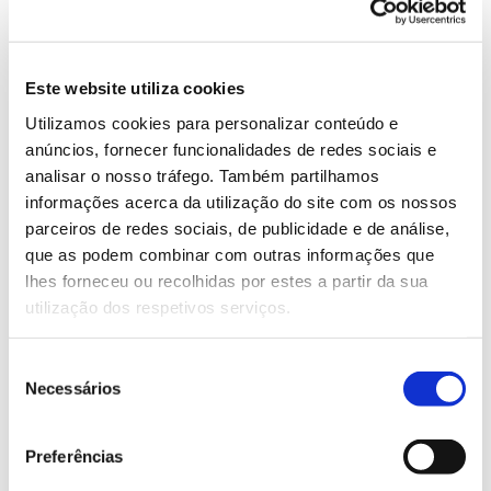
focando-se nos fatores que
afetam as interações bióticas e
Este website utiliza cookies
abióticas. Para este fim,
Utilizamos cookies para personalizar conteúdo e
abordam os vários aspetos da
anúncios, fornecer funcionalidades de redes sociais e
analisar o nosso tráfego. Também partilhamos
interação entre plantas e solo
informações acerca da utilização do site com os nossos
que ocorrem na rizosfera.
parceiros de redes sociais, de publicidade e de análise,
que as podem combinar com outras informações que
lhes forneceu ou recolhidas por estes a partir da sua
utilização dos respetivos serviços.
26.10.2021
Seleção
Necessários
de
consentimento
Preferências
ANTERIOR
PRÓXIMO