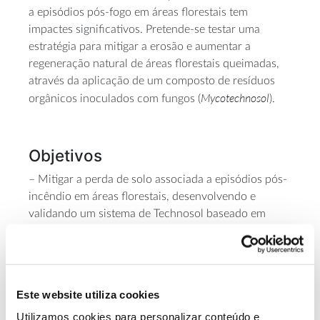
a episódios pós-fogo em áreas florestais tem
impactes significativos. Pretende-se testar uma
estratégia para mitigar a erosão e aumentar a
regeneração natural de áreas florestais queimadas,
através da aplicação de um composto de resíduos
Mycotechnosol
orgânicos inoculados com fungos (
).
Objetivos
– Mitigar a perda de solo associada a episódios pós-
incêndio em áreas florestais, desenvolvendo e
validando um sistema de Technosol baseado em
resíduos orgânicos inoculados com espécies de
fungos contidos em uma rede biodegradável em
forma de tubo;
– Favorecer a retenção de água no solo;
Este website utiliza cookies
– Fornecer matéria orgânica, nutrientes e sementes
ao solo de forma a acelerar a regeneração natural;
Utilizamos cookies para personalizar conteúdo e