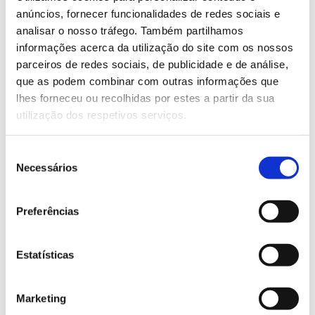
– Valorizar resíduos orgânicos e subprodutos
anúncios, fornecer funcionalidades de redes sociais e
Technosol
analisar o nosso tráfego. Também partilhamos
mediante a sua utilização na produção do
;
informações acerca da utilização do site com os nossos
– Apresentar a solução Technosol a proprietários
parceiros de redes sociais, de publicidade e de análise,
florestais europeus;
que as podem combinar com outras informações que
– Desenvolver guias, recomendações e planos de
lhes forneceu ou recolhidas por estes a partir da sua
negócios para os parceiros.
utilização dos respetivos serviços.
Equipa
Seleção
Necessários
de
Liderada pelo Centro Tecnológico do CETIM,
consentimento
engloba a UA-Universidade de Aveiro, FORESTIS –
Hifas da Terra, AFG-
Preferências
Associação Florestal de Portugal,
Asociación Forestal de Galicia, INDUtec Ingenieros, TEN –
Tratamientos Ecológicos del Noroeste.
Estatísticas
Marketing
Mais informação sobre o projeto LIFE REFOREST