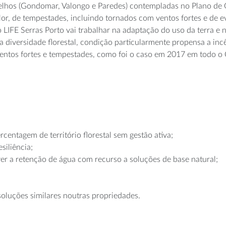
elhos (Gondomar, Valongo e Paredes) contempladas no Plano de G
or, de tempestades, incluindo tornados com ventos fortes e de e
o LIFE Serras Porto vai trabalhar na adaptação do uso da terra e 
ixa diversidade florestal, condição particularmente propensa a in
tos fortes e tempestades, como foi o caso em 2017 em todo o C
rcentagem de território florestal sem gestão ativa;
siliência;
ver a retenção de água com recurso a soluções de base natural;
soluções similares noutras propriedades.