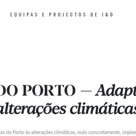
EQUIPAS E PROJECTOS DE I&D
 DO PORTO
Adapt
---
terações climática
as do Porto às alterações climáticas, mais concretamente, imple