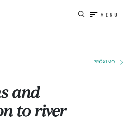
MENU
PRÓXIMO
ns and
n to river