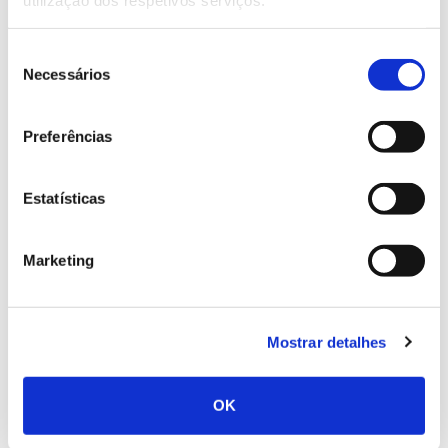
Outrora essencial para a subsistência das famílias
Seleção
portuguesas nas regiões de montanha, a castanha
Necessários
de
viu a sua produção cair 64% em cerca de 60 anos.
consentimento
Entre os fatores responsáveis pelo declínio estão as
pragas e doenças do castanheiro. Saiba como a
Preferências
ciência está a tentar ultrapassar este problema que
condiciona o valor da castanha.
Estatísticas
Marketing
Mostrar detalhes
OK