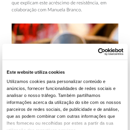
que explicam este acréscimo de resistência, em
colaboração com Manuela Branco.
Este website utiliza cookies
Utilizamos cookies para personalizar conteúdo e
anúncios, fornecer funcionalidades de redes sociais e
analisar o nosso tráfego. Também partilhamos
informações acerca da utilização do site com os nossos
Valor da castanha estimado
parceiros de redes sociais, de publicidade e de análise,
em mais de 100 milhões de
que as podem combinar com outras informações que
lhes forneceu ou recolhidas por estes a partir da sua
euros
utilização dos respetivos serviços.