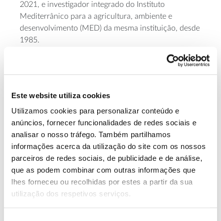
2021, e investigador integrado do Instituto
Mediterrânico para a agricultura, ambiente e
desenvolvimento (MED) da mesma instituição, desde
1985.
Desempenha, desde a sua aposentação da vida
académica, a atividade de consultor privado no
âmbito da agricultura de conservação.
Este website utiliza cookies
Utilizamos cookies para personalizar conteúdo e
Consulte informação de apoio
anúncios, fornecer funcionalidades de redes sociais e
Os solos em Portugal: conhecer para beneficiar
(PDF |
2
analisar o nosso tráfego. Também partilhamos
MB)
informações acerca da utilização do site com os nossos
parceiros de redes sociais, de publicidade e de análise,
https://florestas.pt/conhecer/projeto-ursa-uma-solucao-
que as podem combinar com outras informações que
circular-para-reforcar-a-materia-organica-no-solo/
lhes forneceu ou recolhidas por estes a partir da sua
“Herdade da Parreira – Sustentabilidade Económica e
utilização dos respetivos serviços.
Ambiental, 1972 – 2000”, Nuno Marques, 2020
Seleção