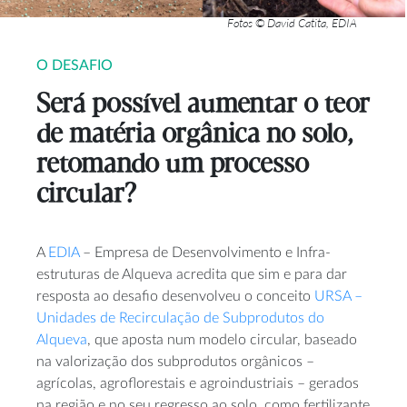
Fotos © David Catita, EDIA
O DESAFIO
Será possível aumentar o teor
de matéria orgânica no solo,
retomando um processo
circular?
A
EDIA
– Empresa de Desenvolvimento e Infra-
estruturas de Alqueva acredita que sim e para dar
resposta ao desafio desenvolveu o conceito
URSA –
Unidades de Recirculação de Subprodutos do
Alqueva
, que aposta num modelo circular, baseado
na valorização dos subprodutos orgânicos –
agrícolas, agroflorestais e agroindustriais – gerados
na região e no seu regresso ao solo, como fertilizante