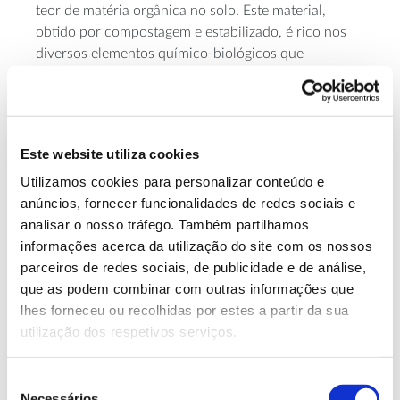
teor de matéria orgânica no solo. Este material,
obtido por compostagem e estabilizado, é rico nos
diversos elementos químico-biológicos que
enriquecem o solo e permanece junto às raízes (na
zona radicular) durante vários anos, contribuindo a
longo prazo para a fertilidade do solo, para o
fortalecimento do bioma e para o sequestro de
Este website utiliza cookies
carbono pelo solo.
Utilizamos cookies para personalizar conteúdo e
Originado pela transformação química e biológica
anúncios, fornecer funcionalidades de redes sociais e
dos compostos presentes nos resíduos vegetais e
analisar o nosso tráfego. Também partilhamos
animais (celuloses, lenhinas, proteínas e gorduras,
informações acerca da utilização do site com os nossos
entre outros), este composto de estruturas orgânicas
parceiros de redes sociais, de publicidade e de análise,
e poros que retêm água e nutrientes demora a
que as podem combinar com outras informações que
decompor-se, o que permite a libertação gradual dos
lhes forneceu ou recolhidas por estes a partir da sua
seus elementos nutritivos e a respetiva absorção,
utilização dos respetivos serviços.
também gradual e mais eficiente, por parte das
plantas.
Seleção
Necessários