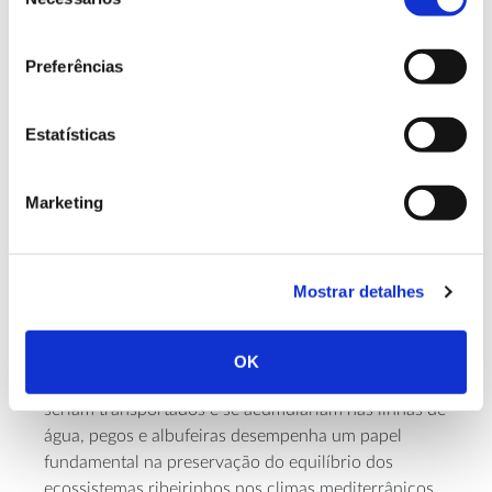
de
Os poros do húmus trazem outras vantagens:
consentimento
favorecem a infiltração da água no solo, o que ajuda
Preferências
a reduzir a quantidade que escorre à superfície e as
partículas que por ela são arrastadas, e facilitam que
as raízes das plantas e árvores se fixem no solo e
Estatísticas
possam chegar às camadas mais profundas, onde
existe maior abundância de água, um aspeto
Marketing
fundamental no contexto dos efeitos das alterações
climáticas e do aumento dos períodos de seca. Em
simultâneo, ao ajudarem à redução do escoamento
superficial e ao aumento da infiltração, contribuem
Mostrar detalhes
para uma maior eficiência na
reposição de água nos
aquíferos
(águas subterrâneas).
OK
Em paralelo, a redução dos sedimentos sólidos que
seriam transportados e se acumulariam nas linhas de
água, pegos e albufeiras desempenha um papel
fundamental na preservação do equilíbrio dos
ecossistemas ribeirinhos nos climas mediterrânicos.