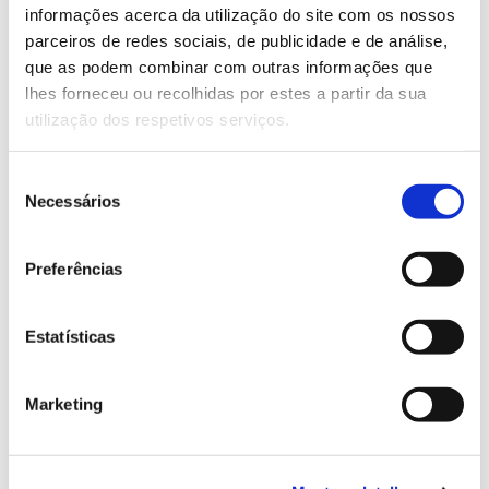
quantidade de espécies (incluindo plantas, fungos e
informações acerca da utilização do site com os nossos
bactérias) nele presentes. Por esta via diminuem as
parceiros de redes sociais, de publicidade e de análise,
possibilidades de interação, assim como a
que as podem combinar com outras informações que
redundância e complementaridade de ação entre os
lhes forneceu ou recolhidas por estes a partir da sua
organismos do sistema, perdendo-se parte das suas
utilização dos respetivos serviços.
funções naturais. Como resultado, o ecossistema
torna-se
mais frágil e menos resiliente
.
Seleção
Necessários
de
No atual contexto de alterações climáticas, em que a
consentimento
frequência de eventos extremos é maior, assim como
a possibilidade de incidência de novas pragas e
Preferências
doenças, a perda de resiliência do sistema solo é
ainda mais preocupante.
A par da diminuição das
Estatísticas
perdas de solo devido à erosão, o aumento do seu
teor em matéria orgânica, a melhoria das condições
de drenagem e a redução da perda de biodiversidade
Marketing
são os maiores desafios na gestão e conservação do
solo.