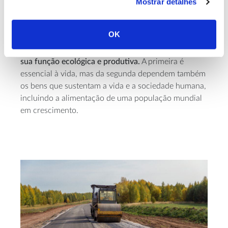
Existe atualmente
vasto conhecimento
sobre a
Mostrar detalhes
diversidade dos microrganismos do solo, as várias
funções que podem desempenhar e as interações
OK
que podem estabelecer, mas
sabemos menos sobre
como potenciar este precioso recurso, conciliando a
sua função ecológica e produtiva.
A primeira é
essencial à vida, mas da segunda dependem também
os bens que sustentam a vida e a sociedade humana,
incluindo a alimentação de uma população mundial
em crescimento.