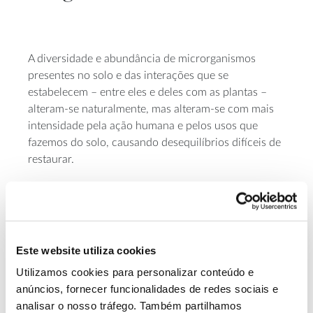
A diversidade e abundância de microrganismos
presentes no solo e das interações que se
estabelecem – entre eles e deles com as plantas –
alteram-se naturalmente, mas alteram-se com mais
intensidade pela ação humana e pelos usos que
fazemos do solo, causando desequilíbrios difíceis de
restaurar.
Quanto mais intensivo for o uso do solo, maiores
tendem a ser as alterações e desequilíbrios:
quando
se constrói uma estrada, por exemplo, o solo é
compactado e impermeabilizado, transformando-se
Este website utiliza cookies
profundamente, mas também quando se mobiliza a
terra para criar um campo agrícola ou se aplicam
Utilizamos cookies para personalizar conteúdo e
fertilizantes e pesticidas estamos a alterar o
anúncios, fornecer funcionalidades de redes sociais e
ecossistema solo, diminuindo a diversidade e
analisar o nosso tráfego. Também partilhamos