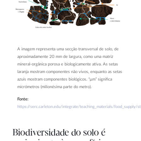
A imagem representa uma secção transversal de solo, de
aproximadamente 20 mm de largura, como uma matriz
mineral-orgânica porosa e biologicamente ativa. As setas
laranja mostram componentes não vivos, enquanto as setas
azuis mostram componentes biológicos. “μm” significa
micrómetros (milionésima parte do metro).
Fonte:
https://serc.carleton.edu/integrate/teaching_materials/food_supply/
Biodiversidade do solo é