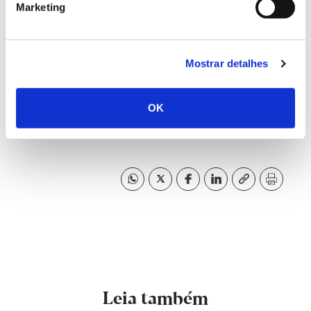
Marketing
Vídeo Floresta 4.0, floresta de precisão inteligente
Aplicação móvel dá a conhecer locais com aptidão para
sobreiro
Mostrar detalhes
Aplicação móvel para medição do volume da madeira
OK
Ferramenta digital LIFE Montado-Adapt apoia decisões
de gestão
Leia também