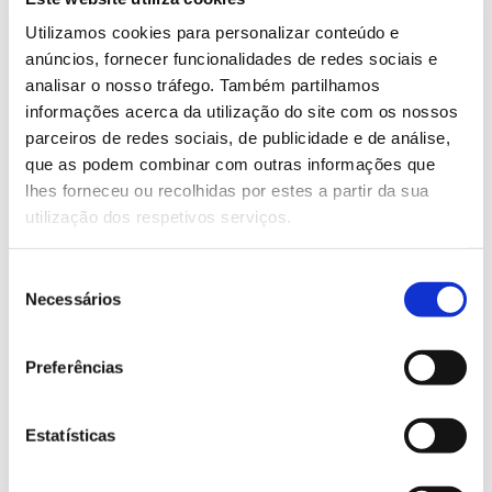
Forestis e foi consultora e gestora de projetos nas
Utilizamos cookies para personalizar conteúdo e
empresas TI Link Consulting e Metacortex.
anúncios, fornecer funcionalidades de redes sociais e
Doutorada em Engenharia Florestal (Universidade
analisar o nosso tráfego. Também partilhamos
Técnica de Lisboa, 2000), Paula Soares é Professora
informações acerca da utilização do site com os nossos
Auxiliar no Instituto Superior de Agronomia, onde
parceiros de redes sociais, de publicidade e de análise,
leciona na área da Silvicultura e Inventário Florestal.
que as podem combinar com outras informações que
Tem sido responsável pela instalação e
lhes forneceu ou recolhidas por estes a partir da sua
monitorização de vários ensaios no país para as
utilização dos respetivos serviços.
principais espécies da floresta portuguesa. Com
várias publicações em revistas internacionais, faz
Seleção
parte do Corpo Editorial das revistas Forests e
Necessários
de
Frontiers in Forests and Global Change.
consentimento
Preferências
Consulte informação de apoio
Apresentação “Robots na floresta: ficção ou evidência
Estatísticas
científica”, por Alexandra Marques e Paula Soares
(PDF |
7
MB)