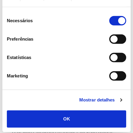
observador e a viver a realidade que nos rodeia.
Seleção
É a promessa de uma educação transformadora,
Necessários
de
capaz de despertar, em cada um de nós, a
consentimento
consciência de que somos, acima de tudo, leitores e
escritores da grande história da vida na Terra.
Preferências
Ao abraçarmos a literacia de natureza,
reconhecemos que não basta conhecer a natureza —
Estatísticas
é preciso senti-la, interpretá-la e com ela dialogar.
Esta transição convida-nos a educar com os pés na
Marketing
terra, os olhos no horizonte e o coração aberto à
interdependência que nos une a todas as formas de
vida.
Mostrar detalhes
O desafio? Tornar esta visão real
OK
O desafio está agora em tornar esta visão prática,