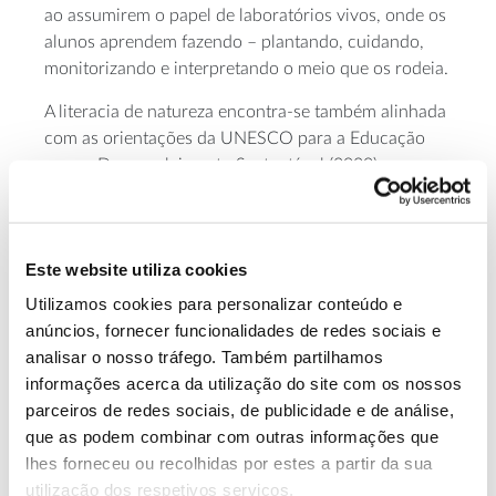
ao assumirem o papel de laboratórios vivos, onde os
alunos aprendem fazendo – plantando, cuidando,
monitorizando e interpretando o meio que os rodeia.
A literacia de natureza encontra-se também alinhada
com as orientações da UNESCO para a Educação
para o Desenvolvimento Sustentável (2020), que
reforça a importância da abordagem transversal,
interdisciplinar e ao longo da vida, e reconhece o
papel fundamental da dimensão experiencial no
Este website utiliza cookies
processo educativo.
Utilizamos cookies para personalizar conteúdo e
anúncios, fornecer funcionalidades de redes sociais e
Uma educação transformadora
analisar o nosso tráfego. Também partilhamos
informações acerca da utilização do site com os nossos
Este novo paradigma é, portanto, um convite para
parceiros de redes sociais, de publicidade e de análise,
repensarmos a forma como interagimos com a
que as podem combinar com outras informações que
natureza: uma proposta ousada, “fora da caixa”, que
lhes forneceu ou recolhidas por estes a partir da sua
nos impulsiona a sair do nosso papel de passivo
utilização dos respetivos serviços.