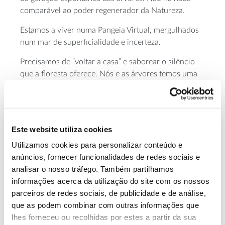
comparável ao poder regenerador da Natureza.
Estamos a viver numa Pangeia Virtual, mergulhados
num mar de superficialidade e incerteza.
Precisamos de “voltar a casa” e saborear o silêncio
que a floresta oferece. Nós e as árvores temos uma
espécie de linguagem comum.
LOVING THE
Gostaria de promover encontros “
FOREST”
by
LOVNG THE PLANET
com cientistas e
Este website utiliza cookies
gente das artes, para nos alinharmos com os ciclos
da natureza e rechearmos de sentido o nosso
Utilizamos cookies para personalizar conteúdo e
coração desavindo.
anúncios, fornecer funcionalidades de redes sociais e
analisar o nosso tráfego. Também partilhamos
Podemos ganhar muito com a celebração da
informações acerca da utilização do site com os nossos
Consciência, essa dimensão holística que gera
parceiros de redes sociais, de publicidade e de análise,
comportamentos com o foco no essencial.
que as podem combinar com outras informações que
SOMOS UM TODO.
lhes forneceu ou recolhidas por estes a partir da sua