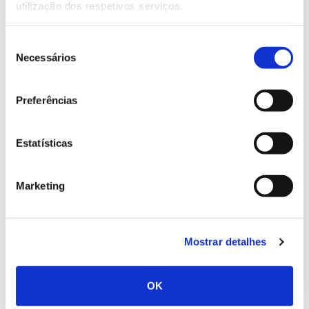
utilização dos respetivos serviços.
Falta-nos partilhar o sabor da comunhão, para sentir
a plenitude da Vida.
Seleção
Necessários
HÁ UMA NATUREZA QUE NOS LIGA.
de
consentimento
Preferências
Estatísticas
Marketing
Mostrar detalhes
OK
Maio de 2025