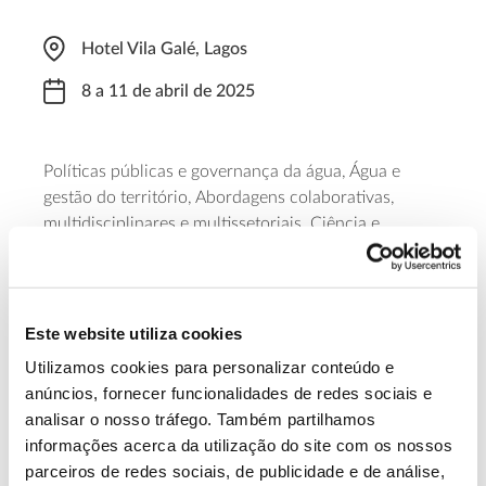
Hotel Vila Galé, Lagos
8 a 11 de abril de 2025
Políticas públicas e governança da água, Água e
gestão do território, Abordagens colaborativas,
multidisciplinares e multissetoriais, Ciência e
tecnologia para a inovação no domínio da água,
Soluções de base natural e Nexus água, energia e
descarbonização são os grandes temas a debater. O
último dia será dedicado a visitas técnicas.
Este website utiliza cookies
Utilizamos cookies para personalizar conteúdo e
Saiba mais
anúncios, fornecer funcionalidades de redes sociais e
analisar o nosso tráfego. Também partilhamos
informações acerca da utilização do site com os nossos
13.07.2026
parceiros de redes sociais, de publicidade e de análise,