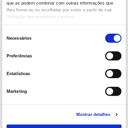
que as podem combinar com outras informações que
Genoma do priolo e de outras espécies em risco:
lhes forneceu ou recolhidas por estes a partir da sua
conhecer para conservar
utilização dos respetivos serviços.
Seleção
Necessários
de
02.07.2026
consentimento
Registar galhas de Trichi em acácia-das-espigas:
Preferências
cidadãos chamados a ajudar
Estatísticas
25.06.2026
Marketing
Natureza e florestas procuram jovens voluntários
no verão 2026
Mostrar detalhes