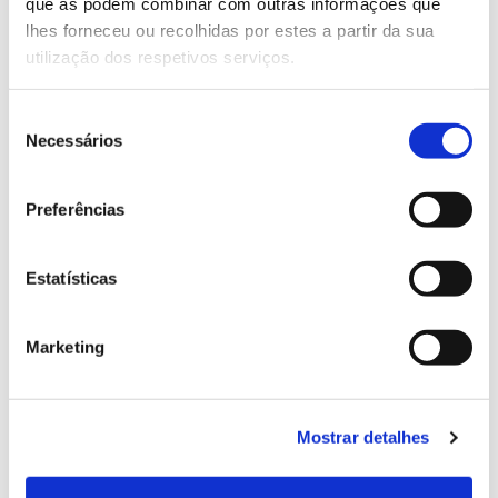
Genoma do priolo e de outras espécies em risco:
que as podem combinar com outras informações que
conhecer para conservar
lhes forneceu ou recolhidas por estes a partir da sua
utilização dos respetivos serviços.
Seleção
Necessários
02.07.2026
de
consentimento
Registar galhas de Trichi em acácia-das-espigas:
Preferências
cidadãos chamados a ajudar
Estatísticas
25.06.2026
Marketing
Natureza e florestas procuram jovens voluntários
no verão 2026
Mostrar detalhes