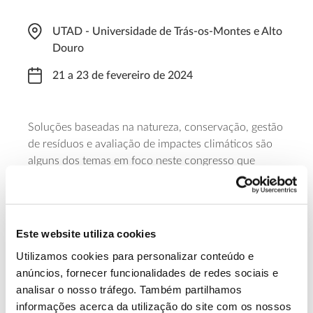
UTAD - Universidade de Trás-os-Montes e Alto
Douro
21 a 23 de fevereiro de 2024
Soluções baseadas na natureza, conservação, gestão
de resíduos e avaliação de impactes climáticos são
alguns dos temas em foco neste congresso que
decorre no Auditório de Geociências da UTAD,
dedicado os dois primeiros dias a apresentações e
palestras em sala e reservando o último para visitas
workshops
técnicas e
.
Este website utiliza cookies
Utilizamos cookies para personalizar conteúdo e
Saiba mais sobre o 2º Congresso Nacional
anúncios, fornecer funcionalidades de redes sociais e
sobre Alterações Climáticas
analisar o nosso tráfego. Também partilhamos
informações acerca da utilização do site com os nossos