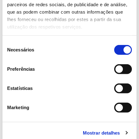
parceiros de redes sociais, de publicidade e de análise,
13.07.2026
que as podem combinar com outras informações que
lhes forneceu ou recolhidas por estes a partir da sua
Genoma do priolo e de outras espécies em risco:
utilização dos respetivos serviços.
conhecer para conservar
Seleção
Necessários
de
consentimento
02.07.2026
Preferências
Registar galhas de Trichi em acácia-das-espigas:
cidadãos chamados a ajudar
Estatísticas
Marketing
25.06.2026
Natureza e florestas procuram jovens voluntários
no verão 2026
Mostrar detalhes