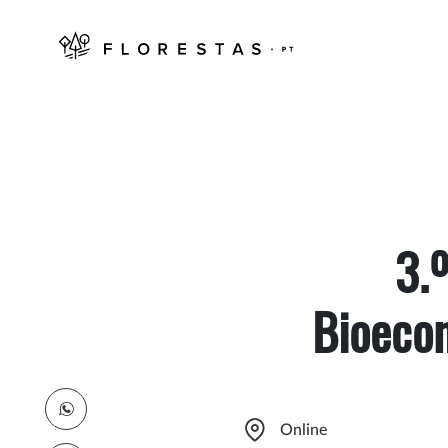
3.
Bioeco
Online