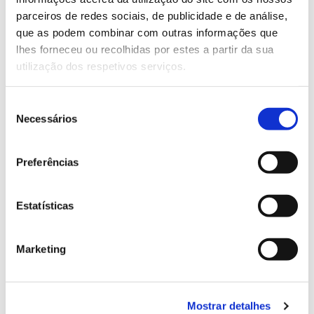
parceiros de redes sociais, de publicidade e de análise,
que as podem combinar com outras informações que
13.07.2026
lhes forneceu ou recolhidas por estes a partir da sua
Genoma do priolo e de outras espécies em risco:
utilização dos respetivos serviços.
conhecer para conservar
Seleção
Necessários
de
consentimento
02.07.2026
Preferências
Registar galhas de Trichi em acácia-das-espigas:
cidadãos chamados a ajudar
Estatísticas
Marketing
25.06.2026
Natureza e florestas procuram jovens voluntários
Mostrar detalhes