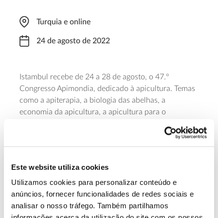
Turquia e online
24 de agosto de 2022
Istambul recebe de 24 a 28 de agosto, o 47.º
Congresso Apimondia, dedicado à apicultura. Temas
como a apiterapia, a biologia das abelhas, a
economia da apicultura, a apicultura para o
desenvolvimento rural, a saúde das abelhas, a
polinização e flora apícola, tecnologia e a qualidade
da apicultura serão debatidos por especialistas de
todo o mundo. Pela primeira vez em formato híbrido,
Este website utiliza cookies
pode
assistir a partes do evento de forma virtual
.
Conheça todas as modalidades de
registo aqui
.
Utilizamos cookies para personalizar conteúdo e
anúncios, fornecer funcionalidades de redes sociais e
analisar o nosso tráfego. Também partilhamos
Saiba mais sobre este congresso.
informações acerca da utilização do site com os nossos