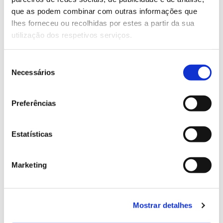
13.07.2026
que as podem combinar com outras informações que
Genoma do priolo e de outras espécies em risco:
lhes forneceu ou recolhidas por estes a partir da sua
conhecer para conservar
utilização dos respetivos serviços.
Seleção
Necessários
de
02.07.2026
consentimento
Registar galhas de Trichi em acácia-das-espigas:
Preferências
cidadãos chamados a ajudar
Estatísticas
Marketing
25.06.2026
Natureza e florestas procuram jovens voluntários
no verão 2026
Mostrar detalhes