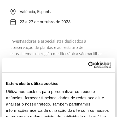
Valência, Espanha
23 a 27 de outubro de 2023
Investigadores e especialistas dedicados à
conservação de plantas e ao restauro de
ecossistemas na região mediterrânica vão partilhar
diferentes pontos de vista, experiências e resultados
de projetos, neste evento que pretende também
estabelecer a base para futuras parcerias e projetos
de cooperação entre diferentes países e regiões da
Este website utiliza cookies
Bacia do Mediterrâneo.
Utilizamos cookies para personalizar conteúdo e
anúncios, fornecer funcionalidades de redes sociais e
Saiba mais sobre esta semana
analisar o nosso tráfego. Também partilhamos
informações acerca da utilização do site com os nossos
parceiros de redes sociais, de publicidade e de análise,