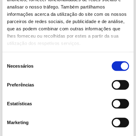
euros.
analisar o nosso tráfego. Também partilhamos
informações acerca da utilização do site com os nossos
parceiros de redes sociais, de publicidade e de análise,
Saiba mais sobre este simpósio
que as podem combinar com outras informações que
lhes forneceu ou recolhidas por estes a partir da sua
utilização dos respetivos serviços.
13.07.2026
Genoma do priolo e de outras espécies em risco:
Seleção
conhecer para conservar
Necessários
de
consentimento
Preferências
02.07.2026
Estatísticas
Registar galhas de Trichi em acácia-das-espigas:
cidadãos chamados a ajudar
Marketing