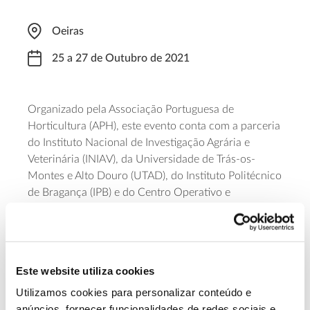
Oeiras
25 a 27 de Outubro de 2021
Organizado pela Associação Portuguesa de
Horticultura (APH), este evento conta com a parceria
do Instituto Nacional de Investigação Agrária e
Veterinária (INIAV), da Universidade de Trás-os-
Montes e Alto Douro (UTAD), do Instituto Politécnico
de Bragança (IPB) e do Centro Operativo e
Tecnológico Hortofrutícola Nacional (COTHN). O IX
Simpósio Nacional de Olivicultura tem o objetivo de
difundir os progressos recentes e o avanço do
conhecimento em prol do desenvolvimento do
Este website utiliza cookies
sector e promover a discussão e cooperação entre
os diversos agentes desta fileira. A inscrição pode ser
Utilizamos cookies para personalizar conteúdo e
feita no
formulário
, com preços a partir dos 100
anúncios, fornecer funcionalidades de redes sociais e