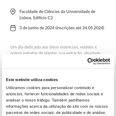
Faculdade de Ciências da Universidade de
Lisboa, Edifício C2
3 de junho de 2024 (inscrições até 24.05.2024)
Um dia dedicado aos óleos essenciais, voláteis e
outros extratos de plantas, sua extração, atividade
biológica e ainda às normas que necessitam de ser
cumpridas para a sua criação e comercialização. A
iniciativa decorre das 09:00 às 18:00 de 3 de junho.
As inscrições terminam a 24 de maio.
Este website utiliza cookies
Utilizamos cookies para personalizar conteúdo e
Saiba mais
anúncios, fornecer funcionalidades de redes sociais e
analisar o nosso tráfego. Também partilhamos
informações acerca da utilização do site com os nossos
13.07.2026
parceiros de redes sociais, de publicidade e de análise,