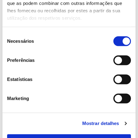
que as podem combinar com outras informações que
Genoma do priolo e de outras espécies em risco:
lhes forneceu ou recolhidas por estes a partir da sua
conhecer para conservar
utilização dos respetivos serviços.
Seleção
Necessários
de
02.07.2026
consentimento
Registar galhas de Trichi em acácia-das-espigas:
Preferências
cidadãos chamados a ajudar
Estatísticas
25.06.2026
Marketing
Natureza e florestas procuram jovens voluntários
no verão 2026
Mostrar detalhes