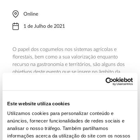
Online
1 de Julho de 2021
O papel dos cogumelos nos sistemas agrícolas e
florestais, bem como a sua valorização enquanto
recurso na gastronomia e territórios, são alguns dos
objetivos deste evento que se insere no âmbito da
dinamização do Centro de Competências dos
Recursos Silvestres. A iniciativa é promovida pela
Associação de Defesa do Património de Mértola,
com organização da Terrius. As
inscrições
são
Este website utiliza cookies
gratuitas, mas obrigatórias.
Utilizamos cookies para personalizar conteúdo e
anúncios, fornecer funcionalidades de redes sociais e
Saiba mais sobre webinar
analisar o nosso tráfego. Também partilhamos
informações acerca da utilização do site com os nossos