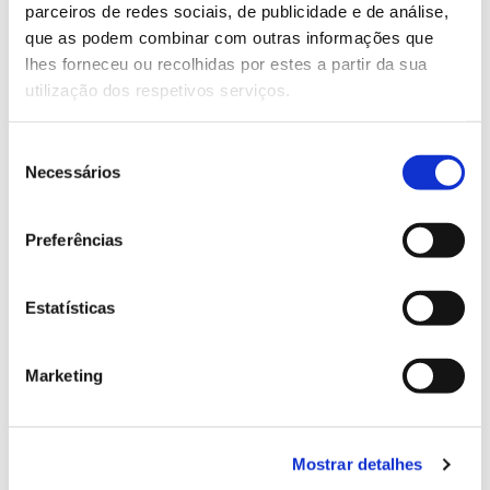
parceiros de redes sociais, de publicidade e de análise,
13.07.2026
que as podem combinar com outras informações que
lhes forneceu ou recolhidas por estes a partir da sua
Genoma do priolo e de outras espécies em risco:
utilização dos respetivos serviços.
conhecer para conservar
Seleção
Necessários
de
consentimento
02.07.2026
Preferências
Registar galhas de Trichi em acácia-das-espigas:
cidadãos chamados a ajudar
Estatísticas
Marketing
25.06.2026
Natureza e florestas procuram jovens voluntários
no verão 2026
Mostrar detalhes