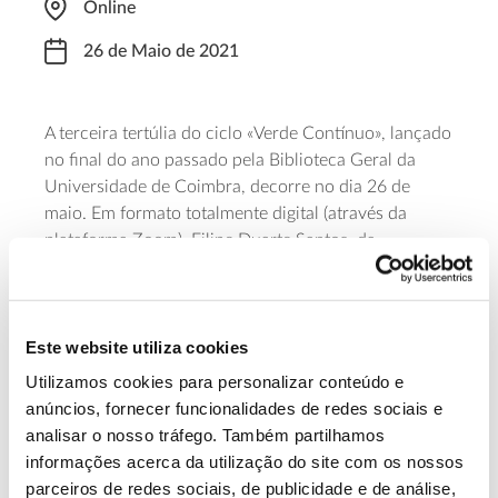
Online
26 de Maio de 2021
A terceira tertúlia do ciclo «Verde Contínuo», lançado
no final do ano passado pela Biblioteca Geral da
Universidade de Coimbra, decorre no dia 26 de
maio. Em formato totalmente digital (através da
plataforma Zoom), Filipe Duarte Santos, da
Universidade de Lisboa, é o convidado para falar do
tema «Alterações climáticas: e agora?», com início
marcado para as 18h00. As inscrições são gratuitas.
Este website utiliza cookies
Os interessados deverão preencher o
formulário
.
Utilizamos cookies para personalizar conteúdo e
Saiba mais sobre esta tertúlia
anúncios, fornecer funcionalidades de redes sociais e
analisar o nosso tráfego. Também partilhamos
informações acerca da utilização do site com os nossos
13.07.2026
parceiros de redes sociais, de publicidade e de análise,