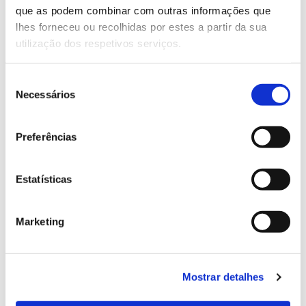
que as podem combinar com outras informações que
Genoma do priolo e de outras espécies em risco:
lhes forneceu ou recolhidas por estes a partir da sua
conhecer para conservar
utilização dos respetivos serviços.
Seleção
Necessários
de
02.07.2026
consentimento
Registar galhas de Trichi em acácia-das-espigas:
Preferências
cidadãos chamados a ajudar
Estatísticas
25.06.2026
Marketing
Natureza e florestas procuram jovens voluntários
no verão 2026
Mostrar detalhes