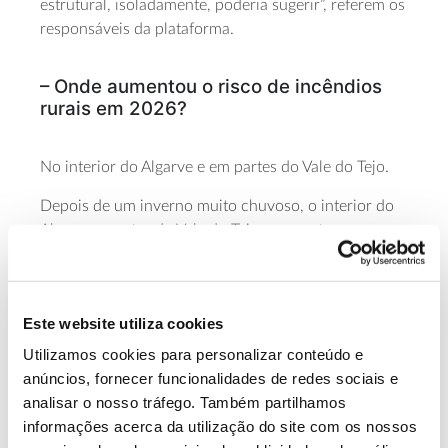
estrutural, isoladamente, poderia sugerir”, referem os
responsáveis da plataforma.
– Onde aumentou o risco de incêndios
rurais em 2026?
No interior do Algarve e em partes do Vale do Tejo.
Depois de um inverno muito chuvoso, o interior do
Algarve e partes do Vale do Tejo apresentam um
crescimento invulgarmente elevado da vegetação,
aumentando o risco nesta época de incêndios, face
às indicações estruturais.
Este website utiliza cookies
Duas em cada três freguesias do Algarve apresentam
Utilizamos cookies para personalizar conteúdo e
esta época sinais de vegetação que tornam o risco de
anúncios, fornecer funcionalidades de redes sociais e
incêndio rural mais elevado e “este é precisamente o
analisar o nosso tráfego. Também partilhamos
tipo de sinal sazonal que importa identificar”.
informações acerca da utilização do site com os nossos