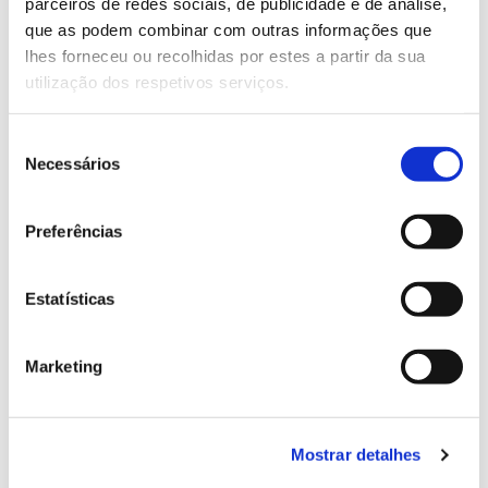
parceiros de redes sociais, de publicidade e de análise,
13.07.2026
que as podem combinar com outras informações que
Genoma do priolo e de outras espécies em risco:
lhes forneceu ou recolhidas por estes a partir da sua
conhecer para conservar
utilização dos respetivos serviços.
Seleção
Necessários
de
02.07.2026
consentimento
Preferências
Registar galhas de Trichi em acácia-das-espigas:
cidadãos chamados a ajudar
Estatísticas
Marketing
25.06.2026
Natureza e florestas procuram jovens voluntários
no verão 2026
Mostrar detalhes