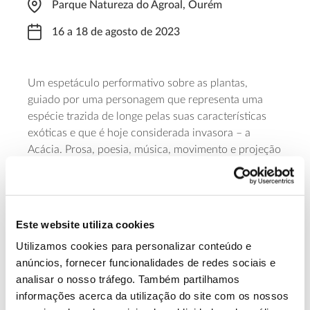
Parque Natureza do Agroal, Ourém
16 a 18 de agosto de 2023
Um espetáculo performativo sobre as plantas,
guiado por uma personagem que representa uma
espécie trazida de longe pelas suas características
exóticas e que é hoje considerada invasora – a
Acácia. Prosa, poesia, música, movimento e projeção
de imagens integram-se para envolver os
participantes, promovendo o seu gosto pela
natureza, leitura, fotografia e outras artes. As
sessões
decorrem
durante três dias, de manhã (10:00) e de
Este website utiliza cookies
tarde (16:00).
Utilizamos cookies para personalizar conteúdo e
anúncios, fornecer funcionalidades de redes sociais e
Saiba mais sobre a Árvore da Vida
analisar o nosso tráfego. Também partilhamos
informações acerca da utilização do site com os nossos