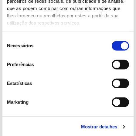
parceiros de redes sociais, de publicidade e de análise,
13.07.2026
que as podem combinar com outras informações que
Genoma do priolo e de outras espécies em risco:
lhes forneceu ou recolhidas por estes a partir da sua
conhecer para conservar
utilização dos respetivos serviços.
Seleção
Necessários
de
02.07.2026
consentimento
Preferências
Registar galhas de Trichi em acácia-das-espigas:
cidadãos chamados a ajudar
Estatísticas
Marketing
25.06.2026
Natureza e florestas procuram jovens voluntários
no verão 2026
Mostrar detalhes