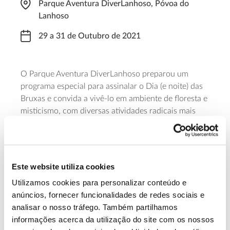
Parque Aventura DiverLanhoso, Póvoa do
Lanhoso
29 a 31 de Outubro de 2021
O Parque Aventura DiverLanhoso preparou um
programa especial para assinalar o Dia (e noite) das
Bruxas e convida a vivê-lo em ambiente de floresta e
misticismo, com diversas atividades radicais mais
assustadoras do que é habitual, como o “salto da
bruxa” e o “voo da vassoura”. O programa é
diversificado, com aventuras que vão dos 10 aos 30
euros e as reservas podem ser feitas através do e-
Este website utiliza cookies
mail
info@diver.com.pt
.
Utilizamos cookies para personalizar conteúdo e
anúncios, fornecer funcionalidades de redes sociais e
Saiba mais
analisar o nosso tráfego. Também partilhamos
informações acerca da utilização do site com os nossos