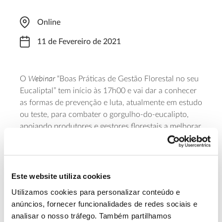
Online
11 de Fevereiro de 2021
Webinar
O
“Boas Práticas de Gestão Florestal no seu
Eucaliptal” tem início às 17h00 e vai dar a conhecer
as formas de prevenção e luta, atualmente em estudo
ou teste, para combater o gorgulho-do-eucalipto,
apoiando produtores e gestores florestais a melhorar
a saúde dos seus eucaliptais. A iniciativa é promovia
pela FORESTIS – Associação Florestal de Portugal,
com a colaboração da Associação Florestal do Baixo
Vouga (AFBAIXOVOUGA) e da CELPA – Associação
Este website utiliza cookies
da Indústria Papeleira. Para acompanhar é
Utilizamos cookies para personalizar conteúdo e
necessária
inscrição
prévia.
anúncios, fornecer funcionalidades de redes sociais e
analisar o nosso tráfego. Também partilhamos