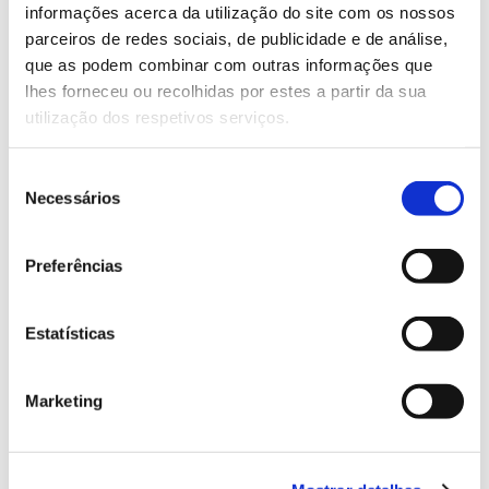
Saiba mais sobre este webinar
informações acerca da utilização do site com os nossos
parceiros de redes sociais, de publicidade e de análise,
que as podem combinar com outras informações que
13.07.2026
lhes forneceu ou recolhidas por estes a partir da sua
utilização dos respetivos serviços.
Genoma do priolo e de outras espécies em risco:
conhecer para conservar
Seleção
Necessários
de
consentimento
02.07.2026
Preferências
Registar galhas de Trichi em acácia-das-espigas:
cidadãos chamados a ajudar
Estatísticas
Marketing
25.06.2026