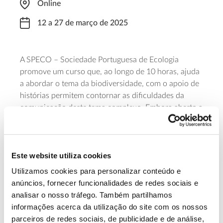
Online
12 a 27 de março de 2025
A SPECO – Sociedade Portuguesa de Ecologia
promove um curso que, ao longo de 10 horas, ajuda
a abordar o tema da biodiversidade, com o apoio de
histórias permitem contornar as dificuldades da
comunicação deste tema complexo. Embora aberto a
todos os participantes, a formação está acreditada
pelo CCPFC para professores dos grupos 230, 410,
420, 510, 520, 560, é lecionado por Maria Amélia
Este website utiliza cookies
Martins-Loução e Cristina Nobre Soares.
Utilizamos cookies para personalizar conteúdo e
Saiba mais
anúncios, fornecer funcionalidades de redes sociais e
analisar o nosso tráfego. Também partilhamos
informações acerca da utilização do site com os nossos
13.07.2026
parceiros de redes sociais, de publicidade e de análise,