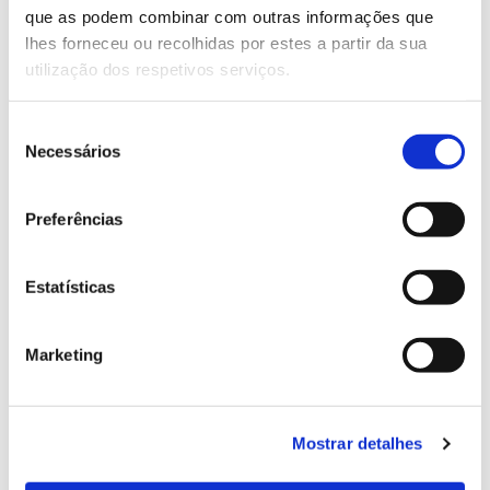
que as podem combinar com outras informações que
Genoma do priolo e de outras espécies em risco:
lhes forneceu ou recolhidas por estes a partir da sua
conhecer para conservar
utilização dos respetivos serviços.
Seleção
Necessários
de
02.07.2026
consentimento
Registar galhas de Trichi em acácia-das-espigas:
Preferências
cidadãos chamados a ajudar
Estatísticas
25.06.2026
Marketing
Natureza e florestas procuram jovens voluntários
no verão 2026
Mostrar detalhes