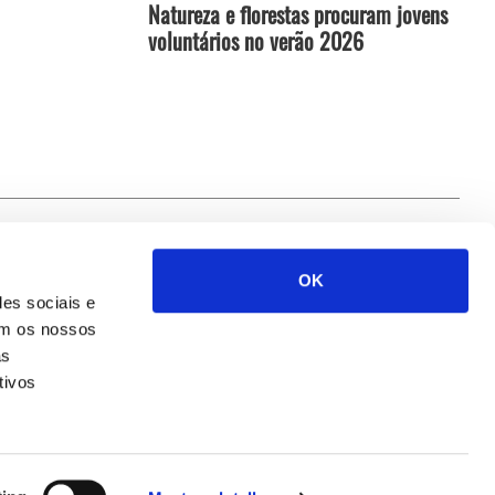
Natureza e florestas procuram jovens
voluntários no verão 2026
OK
Siga-nos
des sociais e
com os nossos
as
tivos