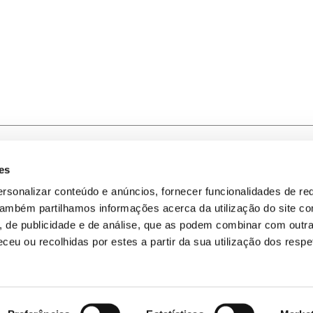
es
-nos
Política de Privacidade
rsonalizar conteúdo e anúncios, fornecer funcionalidades de re
 Também partilhamos informações acerca da utilização do site 
omos
Política de Cookies
s, de publicidade e de análise, que as podem combinar com outr
ceu ou recolhidas por estes a partir da sua utilização dos respe
Mapa do Site