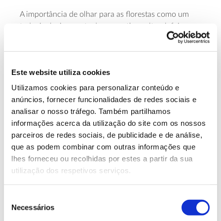
A importância de olhar para as florestas como um
todo, inclusivamente da perspetiva cultural, foi
expressa por Carlos Fiolhais, professor de física e
comunicador de ciência, ao afirmar que “(…) plantar
mais árvores não chega. Uma árvore não é só uma
Este website utiliza cookies
árvore, uma árvore são milhões de espécies, não é só
ar puro (…)”.
Utilizamos cookies para personalizar conteúdo e
anúncios, fornecer funcionalidades de redes sociais e
Cristina Máguas, Coordenadora do Centro de
analisar o nosso tráfego. Também partilhamos
Ecologia, Evolução e Alterações Ambientais (cE3c) da
informações acerca da utilização do site com os nossos
Faculdade de Ciências da Universidade de Lisboa,
parceiros de redes sociais, de publicidade e de análise,
focou também o desafio da proteção da
que as podem combinar com outras informações que
biodiversidade que, além de ser fundamental nos
lhes forneceu ou recolhidas por estes a partir da sua
mais variados aspetos ambientais, “aumenta a
utilização dos respetivos serviços.
produtividade, eficiência e resiliência (da floresta), e
existem estudos que o demonstram claramente”. A
Seleção
necessidade de conciliar a valorização da perspetiva
Necessários
de
natural –incluindo
biodiversidade
– e das atividades
consentimento