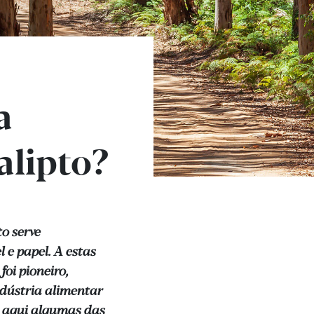
a
alipto?
o serve
 e papel. A estas
foi pioneiro,
ndústria alimentar
a aqui algumas das