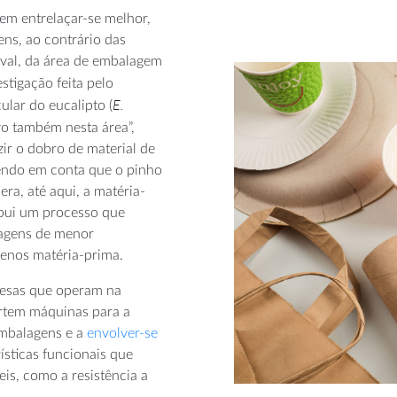
rem entrelaçar-se melhor,
ens, ao contrário das
coval, da área de embalagem
estigação feita pelo
E.
ular do eucalipto (
o também nesta área”,
zir o dobro de material de
ndo em conta que o pinho
ra, até aqui, a matéria-
ibui um processo que
lagens de menor
enos matéria-prima.
resas que operam na
vertem máquinas para a
embalagens e a
envolver-se
ísticas funcionais que
is, como a resistência a