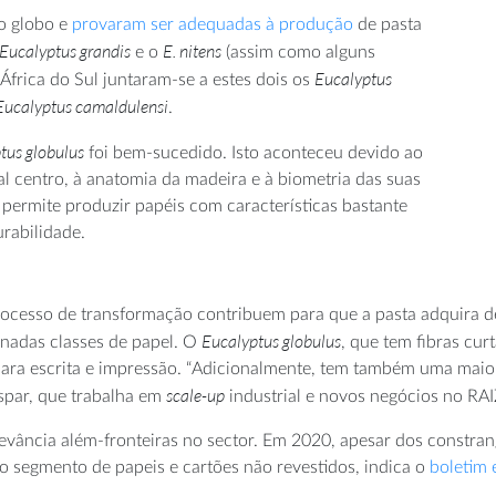
do globo e
provaram ser adequadas à produção
de pasta
Eucalyptus grandis
E. nitens
e o
(assim como alguns
Eucalyptus
África do Sul juntaram-se a estes dois os
Eucalyptus camaldulensi
.
tus globulus
foi bem-sucedido. Isto aconteceu devido ao
al centro, à anatomia da madeira e à biometria das suas
permite produzir papéis com características bastante
urabilidade.
ocesso de transformação contribuem para que a pasta adquira det
Eucalyptus globulus
inadas classes de papel. O
, que tem fibras cu
para escrita e impressão. “Adicionalmente, tem também uma maior 
scale-up
spar, que trabalha em
industrial e novos negócios no RAIZ
evância além-fronteiras no sector. Em 2020, apesar dos constran
 segmento de papeis e cartões não revestidos, indica o
boletim 