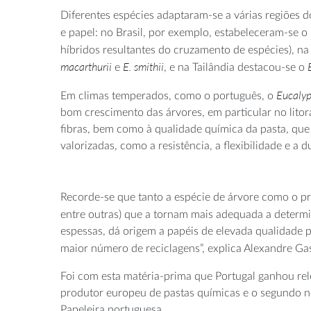
Diferentes espécies adaptaram-se a várias regiões 
e papel: no Brasil, por exemplo, estabeleceram-se o
híbridos resultantes do cruzamento de espécies), na 
macarthurii
E.
smithii
e
, e na Tailândia destacou-se o
Eucalyp
Em climas temperados, como o português, o
bom crescimento das árvores, em particular no litor
fibras, bem como à qualidade química da pasta, que 
valorizadas, como a resistência, a flexibilidade e a d
Recorde-se que tanto a espécie de árvore como o pr
entre outras) que a tornam mais adequada a determ
espessas, dá origem a papéis de elevada qualidade 
maior número de reciclagens”, explica Alexandre Ga
Foi com esta matéria-prima que Portugal ganhou rel
produtor europeu de pastas químicas e o segundo no
Papeleira portuguesa.