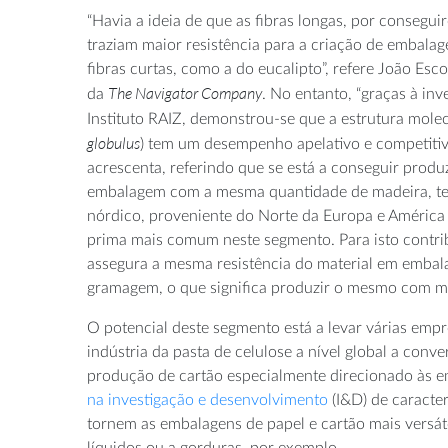
“Havia a ideia de que as fibras longas, por consegui
traziam maior resistência para a criação de embalag
fibras curtas, como a do eucalipto”, refere João Es
The Navigator Company
da
. No entanto, “graças à inv
Instituto RAIZ, demonstrou-se que a estrutura molec
globulus
) tem um desempenho apelativo e competitiv
acrescenta, referindo que se está a conseguir produ
embalagem com a mesma quantidade de madeira, te
nórdico, proveniente do Norte da Europa e América e
prima mais comum neste segmento. Para isto contr
assegura a mesma resistência do material em emba
gramagem, o que significa produzir o mesmo com m
O potencial deste segmento está a levar várias emp
indústria da pasta de celulose a nível global a con
produção de cartão especialmente direcionado às 
na investigação e desenvolvimento
(I&D) de caracter
tornem as embalagens de papel e cartão mais versáte
líquidos ou a gorduras, por exemplo.