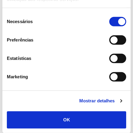
aeroespaciais. Já há vários anos que a
NASA
reconhece melhorias nas propriedades dos materiais
Seleção
que usa nos seus projetos aeroespaciais.
Necessários
de
A indústria automóvel não é a única a investir nos
consentimento
benefícios das nanofibras florestais. As aplicações de
Preferências
nanocelulose têm sido testadas – com resultados
animadores – em sectores como a eletrónica, a
construção civil e a saúde.
Estima-se que o mercado
Estatísticas
convencional de fibras de celulose
possa valer 783
milhões de dólares em 2025, valor que pode chegar
Marketing
a mais de 50 mil milhões de dólares se forem
consideradas as suas potencialidades nestes
sectores emergentes.
Mostrar detalhes
TEMAS
OK
BIOECONOMIA
TECNOLOGIA