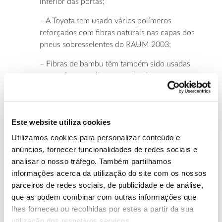
inferior das portas;
– A Toyota tem usado vários polímeros
reforçados com fibras naturais nas capas dos
pneus sobresselentes do RAUM 2003;
– Fibras de bambu têm também sido usadas
para reforçar polímeros aplicados a
componentes internos na Mitsubishi.
A integração massiva de nanofibras de celulose em
Este website utiliza cookies
polímeros usados na indústria automóvel é ainda um
Utilizamos cookies para personalizar conteúdo e
desafio – em vertentes relacionadas com custos de
anúncios, fornecer funcionalidades de redes sociais e
produção e capacidade de controle das
analisar o nosso tráfego. Também partilhamos
microestruturas, por exemplo. No entanto, as
informações acerca da utilização do site com os nossos
nanofibras florestais mostram-se promissoras em
parceiros de redes sociais, de publicidade e de análise,
termos de melhoria de desempenhos e na redução
que as podem combinar com outras informações que
de impactes ambientais do sector dos transportes
lhes forneceu ou recolhidas por estes a partir da sua
terrestres, mas também navais, aéreos e até
utilização dos respetivos serviços.