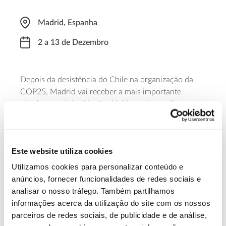
Madrid, Espanha
2 a 13 de Dezembro
Depois da desistência do Chile na organização da
COP25, Madrid vai receber a mais importante
cimeira anual das Nações Unidas sobre o clima.
Espera-se que, na cimeira, as delegações dos vários
países presentes possam definir quais serão os
próximos passos comuns na mitigação e adaptação
Este website utiliza cookies
climática, na sequência das diretrizes definidas pela
COP24 de 2018, na Polónia.
Utilizamos cookies para personalizar conteúdo e
anúncios, fornecer funcionalidades de redes sociais e
analisar o nosso tráfego. Também partilhamos
informações acerca da utilização do site com os nossos
13.07.2026
parceiros de redes sociais, de publicidade e de análise,