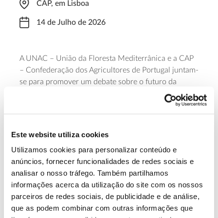
CAP, em Lisboa
14 de Julho de 2026
A UNAC – União da Floresta Mediterrânica e a CAP
– Confederação dos Agricultores de Portugal juntam-
se para promover um debate sobre o futuro da
cortiça. O evento decorre no dia 14 de julho, às
14h30, na sede da CAP, em Lisboa. Para
acompanhar, é necessária inscrição.
Este website utiliza cookies
Faça a sua inscrição
Utilizamos cookies para personalizar conteúdo e
anúncios, fornecer funcionalidades de redes sociais e
analisar o nosso tráfego. Também partilhamos
13.07.2026
informações acerca da utilização do site com os nossos
Genoma do priolo e de outras espécies em risco:
parceiros de redes sociais, de publicidade e de análise,
conhecer para conservar
que as podem combinar com outras informações que