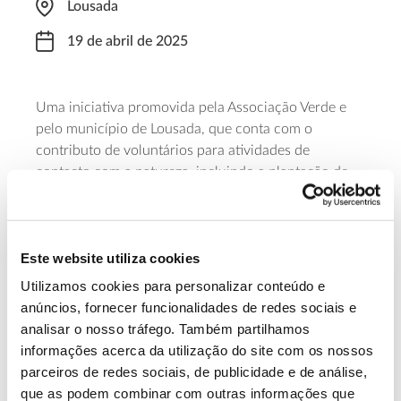
Lousada
19 de abril de 2025
Uma iniciativa promovida pela Associação Verde e
pelo município de Lousada, que conta com o
contributo de voluntários para atividades de
contacto com a natureza, incluindo a plantação de
árvores e o restauro ecológico. Para participar nesta
manhã Verde (das 9 às 13 horas) é necessária
inscrição prévia.
Este website utiliza cookies
Saiba mais
Utilizamos cookies para personalizar conteúdo e
anúncios, fornecer funcionalidades de redes sociais e
analisar o nosso tráfego. Também partilhamos
13.07.2026
informações acerca da utilização do site com os nossos
parceiros de redes sociais, de publicidade e de análise,
Genoma do priolo e de outras espécies em risco:
que as podem combinar com outras informações que