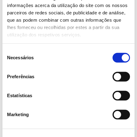
Saber mais
informações acerca da utilização do site com os nossos
parceiros de redes sociais, de publicidade e de análise,
que as podem combinar com outras informações que
13.07.2026
lhes forneceu ou recolhidas por estes a partir da sua
utilização dos respetivos serviços.
Genoma do priolo e de outras espécies em risco:
conhecer para conservar
Seleção
Necessários
de
consentimento
Preferências
02.07.2026
Registar galhas de Trichi em acácia-das-espigas:
Estatísticas
cidadãos chamados a ajudar
Marketing
25.06.2026