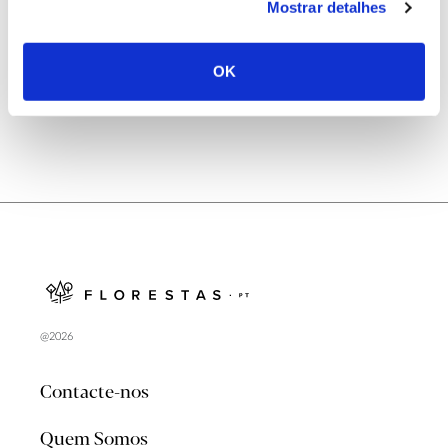
Mostrar detalhes
Natureza e florestas procuram jovens voluntários
no verão 2026
OK
@2026
Contacte-nos
Quem Somos