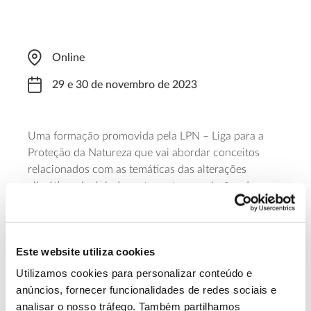
Online
29 e 30 de novembro de 2023
Uma formação promovida pela LPN – Liga para a
Proteção da Natureza que vai abordar conceitos
relacionados com as temáticas das alterações
climáticas, incluindo, entre outros, emissões de
gases com efeito de estufa, sequestro de carbono,
Mercado internacional de licenças de emissão,
Mercado voluntário de carbono e soluções de gestão
Este website utiliza cookies
mais próximas da natureza. O primeiro dia decorre
das 18:00 às 21:00 e o segundo das 10:00 às 13:00.
Utilizamos cookies para personalizar conteúdo e
A formação requer inscrição prévia.
anúncios, fornecer funcionalidades de redes sociais e
analisar o nosso tráfego. Também partilhamos