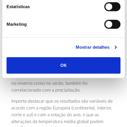
promover um aumento de precipitação no verão, em
Estatísticas
várias regiões. Ou seja, a florestação poderia
contribuir para minorar o risco de seca, que tem
Marketing
aumentado devido às alterações climáticas.
Possíveis explicações para este fenómeno estão
relacionadas com o efeito da estrutura física das
Mostrar detalhes
árvores nos movimentos das massas de ar e com o
facto de as
árvores promoverem mais
evapotranspiração
do que outras formas de
OK
cobertura de solo. Acresce que o efeito regulador da
floresta nos
extremos de temperatura do solo
, tanto
no inverno como no verão, também foi
correlacionado com a precipitação.
Importa destacar que os resultados são variáveis de
acordo com a região Europeia (continental, interior,
norte e sul) e com a estação do ano, e que as
alterações da temperatura média global podem