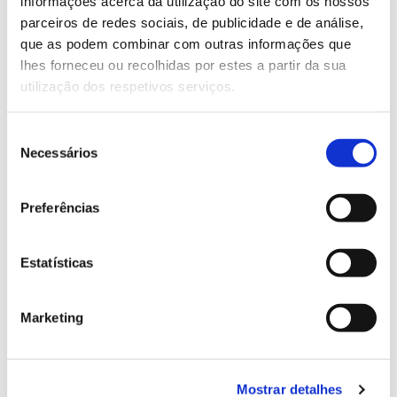
informações acerca da utilização do site com os nossos
parceiros de redes sociais, de publicidade e de análise,
que as podem combinar com outras informações que
13.07.2026
lhes forneceu ou recolhidas por estes a partir da sua
Genoma do priolo e de outras espécies em risco:
utilização dos respetivos serviços.
conhecer para conservar
Seleção
Necessários
de
consentimento
02.07.2026
Preferências
Registar galhas de Trichi em acácia-das-espigas:
cidadãos chamados a ajudar
Estatísticas
Marketing
25.06.2026
Natureza e florestas procuram jovens voluntários
Mostrar detalhes