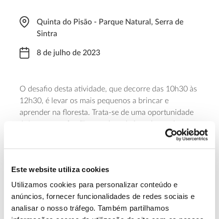
Quinta do Pisão - Parque Natural, Serra de
Sintra
8 de julho de 2023
O desafio desta atividade, que decorre das 10h30 às
12h30, é levar os mais pequenos a brincar e
aprender na floresta. Trata-se de uma oportunidade
única para as famílias partirem à descoberta da sua
natureza. Há tempo e lugar para correr, construir
abrigos ou criar obras de arte com elementos
naturais! Faça antecipadamente a sua
inscrição por
Este website utiliza cookies
email
.
Utilizamos cookies para personalizar conteúdo e
Saiba sobre a atividade Famílias na
anúncios, fornecer funcionalidades de redes sociais e
analisar o nosso tráfego. Também partilhamos
Natureza