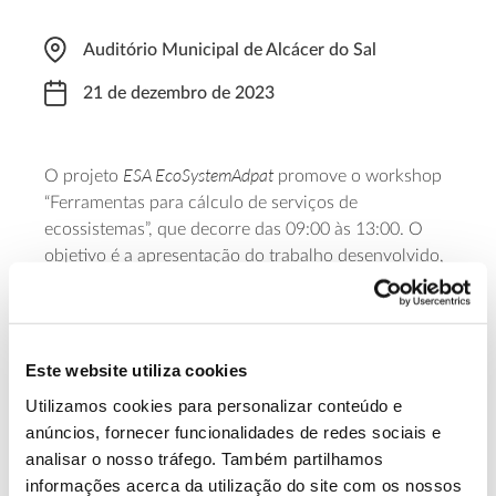
Auditório Municipal de Alcácer do Sal
21 de dezembro de 2023
ESA EcoSystemAdpat
O projeto
promove o workshop
“Ferramentas para cálculo de serviços de
ecossistemas”, que decorre das 09:00 às 13:00. O
objetivo é a apresentação do trabalho desenvolvido,
que apoia a decisão e gestão do montado,
considerando indicadores relacionados com os
serviços do ecossistema, o seu conhecimento e
valorização.
Este website utiliza cookies
Utilizamos cookies para personalizar conteúdo e
Saiba mais sobre o programa deste
anúncios, fornecer funcionalidades de redes sociais e
workshop e o processo de inscrição
analisar o nosso tráfego. Também partilhamos
informações acerca da utilização do site com os nossos