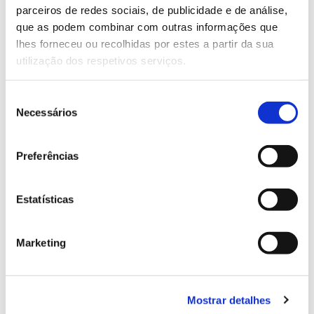
parceiros de redes sociais, de publicidade e de análise,
13.07.2026
que as podem combinar com outras informações que
lhes forneceu ou recolhidas por estes a partir da sua
Genoma do priolo e de outras espécies em risco:
utilização dos respetivos serviços.
conhecer para conservar
Seleção
Necessários
de
consentimento
02.07.2026
Preferências
Registar galhas de Trichi em acácia-das-espigas:
cidadãos chamados a ajudar
Estatísticas
Marketing
25.06.2026
Natureza e florestas procuram jovens voluntários
no verão 2026
Mostrar detalhes