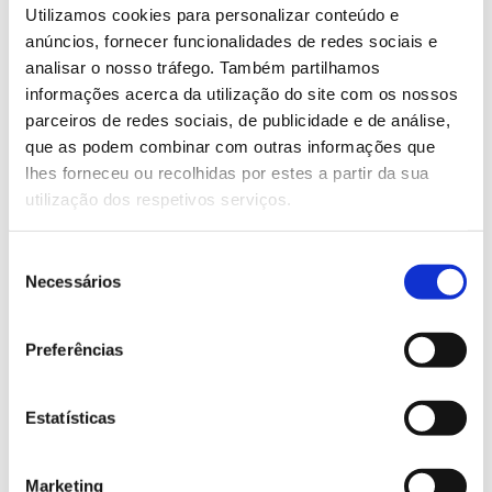
Utilizamos cookies para personalizar conteúdo e
permite quantificar e monitorizar o carbono florestal,
anúncios, fornecer funcionalidades de redes sociais e
fornecendo relatórios digitais.
analisar o nosso tráfego. Também partilhamos
informações acerca da utilização do site com os nossos
Saiba mais sobre novas soluções
parceiros de redes sociais, de publicidade e de análise,
inovadoras no âmbito dos mercados de
que as podem combinar com outras informações que
carbono
lhes forneceu ou recolhidas por estes a partir da sua
utilização dos respetivos serviços.
13.07.2026
Seleção
Necessários
Genoma do priolo e de outras espécies em risco:
de
conhecer para conservar
consentimento
Preferências
Estatísticas
02.07.2026
Registar galhas de Trichi em acácia-das-espigas:
Marketing