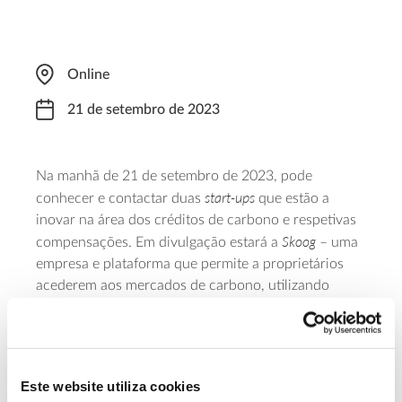
Online
21 de setembro de 2023
Na manhã de 21 de setembro de 2023, pode
start-ups
conhecer e contactar duas
que estão a
inovar na área dos créditos de carbono e respetivas
Skoog
compensações. Em divulgação estará a
– uma
empresa e plataforma que permite a proprietários
acederem aos mercados de carbono, utilizando
sensores remotos e visão computacional para tornar
os créditos de carbono acessíveis ao sector florestal
Treemetrics
e agrícola; e a
, focada em tecnologia de
gestão florestal sustentável e detentora da
Este website utiliza cookies
ForestHQ Climate-Smart,
plataforma inteligente
que