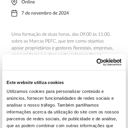
Online
7 de novembro de 2024
Uma formação de duas horas, das 09:00 às 11:00,
sobre as Marcas PEFC, que tem como objetivo
apoiar proprietários e gestores florestais, empresas,
consumidores e outras partes interessadas na
identificação e promoção de mercadorias e bens
provenientes de florestas geridas de forma
sustentável.
Este website utiliza cookies
Saiba mais
Utilizamos cookies para personalizar conteúdo e
anúncios, fornecer funcionalidades de redes sociais e
analisar o nosso tráfego. Também partilhamos
13.07.2026
informações acerca da utilização do site com os nossos
parceiros de redes sociais, de publicidade e de análise,
Genoma do priolo e de outras espécies em risco:
que as podem combinar com outras informações que