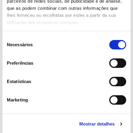
parceiros de redes sociais, de publicidade e de análise,
13.07.2026
que as podem combinar com outras informações que
Genoma do priolo e de outras espécies em risco:
lhes forneceu ou recolhidas por estes a partir da sua
conhecer para conservar
utilização dos respetivos serviços.
Seleção
Necessários
de
02.07.2026
consentimento
Preferências
Registar galhas de Trichi em acácia-das-espigas:
cidadãos chamados a ajudar
Estatísticas
Marketing
25.06.2026
Natureza e florestas procuram jovens voluntários
no verão 2026
Mostrar detalhes