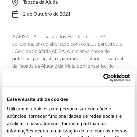
Tapada da Ajuda
2 de Outubro de 2021
A AEISA – Associação dos Estudantes do ISA
apresenta, em colaboração com os seus parceiros, a
I Corrida Solidária AEISA. A iniciativa nasce do
potencial paisagístico, património histórico e natural
da Tapada da Ajuda e da Mata de Monsanto. No
âmbito deste evento, serão abertos os portões da
Tapada à cidade e os interessados poderão usufruir
de um percurso desafiante por alguns dos pontos
mais icónicos da cidade de Lisboa. As inscrições
Este website utiliza cookies
podem ser realizadas no
link
.
Utilizamos cookies para personalizar conteúdo e
anúncios, fornecer funcionalidades de redes sociais e
Saiba Mais sobre esta corrida
analisar o nosso tráfego. Também partilhamos
informações acerca da utilização do site com os nossos