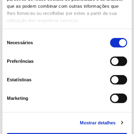
que as podem combinar com outras informações que
Genoma do priolo e de outras espécies em risco:
lhes forneceu ou recolhidas por estes a partir da sua
conhecer para conservar
utilização dos respetivos serviços.
Seleção
Necessários
de
02.07.2026
consentimento
Registar galhas de Trichi em acácia-das-espigas:
Preferências
cidadãos chamados a ajudar
Estatísticas
Marketing
25.06.2026
Natureza e florestas procuram jovens voluntários
no verão 2026
Mostrar detalhes