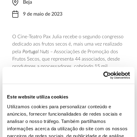
Beja
9 de maio de 2023
O Cine-Teatro Pax Julia recebe o segundo congresso
dedicado aos frutos secos é, mais uma vez realizado
Portugal Nuts
pela
– Associações de Promoção dos
Frutos Secos, que representa 44 associados, desde
produtores a processadores, cobrindo 15 mil
hectares de terreno. O evento visa aproximar todos
os interessados e fomentar a partilha de estudos,
experiências e demonstrações, divulgando-se
práticas culturais relativas aos pomares de frutos
Este website utiliza cookies
secos. Mais informações serão disponibilizadas em
Utilizamos cookies para personalizar conteúdo e
breve.
anúncios, fornecer funcionalidades de redes sociais e
analisar o nosso tráfego. Também partilhamos
informações acerca da utilização do site com os nossos
13.07.2026
parceiros de redes sociais, de publicidade e de análise,