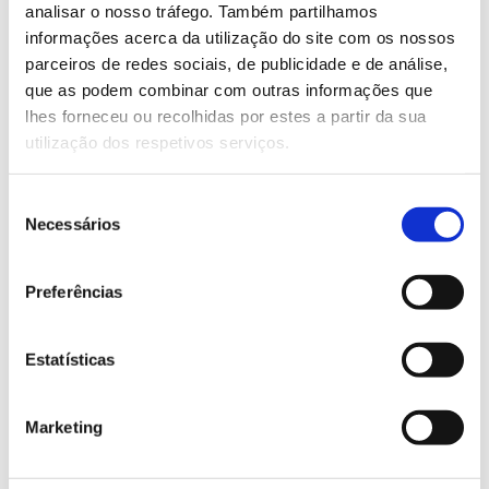
analisar o nosso tráfego. Também partilhamos
informações acerca da utilização do site com os nossos
Saiba mais sobre este workshop
parceiros de redes sociais, de publicidade e de análise,
que as podem combinar com outras informações que
lhes forneceu ou recolhidas por estes a partir da sua
13.07.2026
utilização dos respetivos serviços.
Genoma do priolo e de outras espécies em risco:
conhecer para conservar
Seleção
Necessários
de
consentimento
Preferências
02.07.2026
Registar galhas de Trichi em acácia-das-espigas:
Estatísticas
cidadãos chamados a ajudar
Marketing