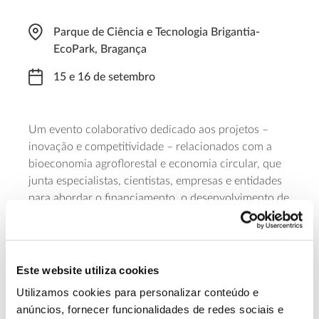
Parque de Ciência e Tecnologia Brigantia-
EcoPark, Bragança
15 e 16 de setembro
Um evento colaborativo dedicado aos projetos –
inovação e competitividade – relacionados com a
bioeconomia agroflorestal e economia circular, que
junta especialistas, cientistas, empresas e entidades
para abordar o financiamento, o desenvolvimento de
projetos e os serviços que os podem tornar num
negócio sustentável. Haverá tempo para a
apresentação de ideias de projetos e negócios a
potenciais parceiros e especialistas. A iniciativa é
Este website utiliza cookies
coordenada pela fundação espanhola
CESEFOR
,
Utilizamos cookies para personalizar conteúdo e
com o apoio dos Laboratórios Colaborativos
anúncios, fornecer funcionalidades de redes sociais e
ForestWISE
e
MORE
. As
inscrições são limitadas
.