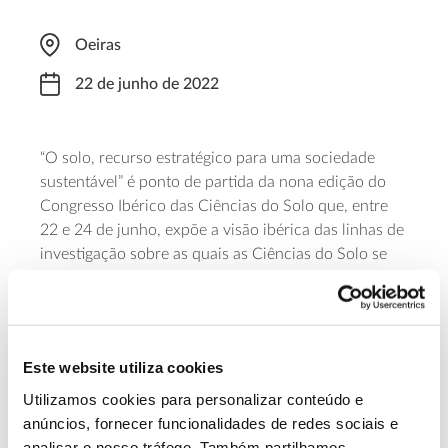
Oeiras
22 de junho de 2022
“O solo, recurso estratégico para uma sociedade
sustentável” é ponto de partida da nona edição do
Congresso Ibérico das Ciências do Solo que, entre
22 e 24 de junho, expõe a visão ibérica das linhas de
investigação sobre as quais as Ciências do Solo se
debruçam. Especialistas ibéricos de diversos ramos
são convidados a partilhar os resultados das suas
investigações. O evento é organizado pela Sociedade
Portuguesa de Ciência do Solo (SPCS), pelo Instituto
Este website utiliza cookies
Nacional de Investigação Agrária e Veterinária
(INIAV), pelo Instituto Superior de Agronomia (ISA) e
Utilizamos cookies para personalizar conteúdo e
Sociedad Española de la Ciencia del Suelo (SECS)
anúncios, fornecer funcionalidades de redes sociais e
pela
.
analisar o nosso tráfego. Também partilhamos