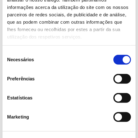
informações acerca da utilização do site com os nossos
Saiba mais sobre este evento
parceiros de redes sociais, de publicidade e de análise,
que as podem combinar com outras informações que
lhes forneceu ou recolhidas por estes a partir da sua
13.07.2026
utilização dos respetivos serviços.
Genoma do priolo e de outras espécies em risco:
conhecer para conservar
Seleção
Necessários
de
consentimento
Preferências
02.07.2026
Registar galhas de Trichi em acácia-das-espigas:
Estatísticas
cidadãos chamados a ajudar
Marketing
25.06.2026