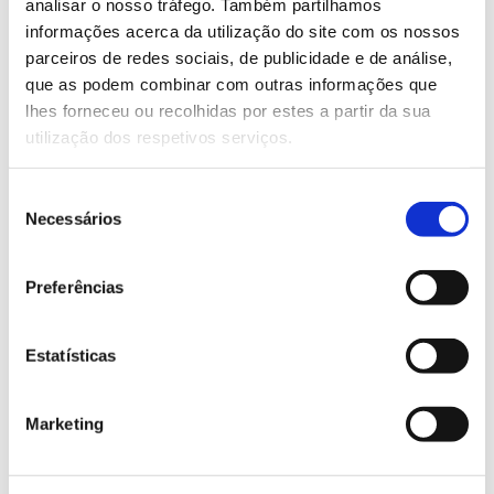
analisar o nosso tráfego. Também partilhamos
informações acerca da utilização do site com os nossos
Consulte aqui o programa
parceiros de redes sociais, de publicidade e de análise,
que as podem combinar com outras informações que
lhes forneceu ou recolhidas por estes a partir da sua
13.07.2026
utilização dos respetivos serviços.
Genoma do priolo e de outras espécies em risco:
conhecer para conservar
Seleção
Necessários
de
consentimento
Preferências
02.07.2026
Registar galhas de Trichi em acácia-das-espigas:
Estatísticas
cidadãos chamados a ajudar
Marketing
25.06.2026