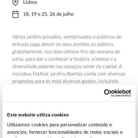
Lisboa
18, 19 e 25, 26 de julho
Vários jardins privados, semiprivados e públicos de
entrada paga abrem os seus portões ao público,
gratuitamente, nos dois últimos fins-de-semana de
julho, para dar a conhecer a história, a beleza e a
diversidade patente nos espaços verde da capital. A
iniciativa Festival Jardins Abertos conta com diversas
propostas para os mais diversos gostos, incluindo
exposições, visitas livres e visitas guiadas, e abrange
um vasto conjunto de destinos, como a Estufa Fria, o
Parque Botânico do Monteiro-Mor, os Jardins da
Biblioteca Nacional de Portugal, os Jardim do
Este website utiliza cookies
Ratton
Tribunal Constitucional de Portugal (Palácio
)
Utilizamos cookies para personalizar conteúdo e
ou Jardim do Palacete de São Bento, entre vários
anúncios, fornecer funcionalidades de redes sociais e
outros.