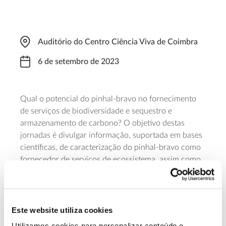
Auditório do Centro Ciência Viva de Coimbra
6 de setembro de 2023
Qual o potencial do pinhal-bravo no fornecimento
de serviços de biodiversidade e sequestro e
armazenamento de carbono? O objetivo destas
jornadas é divulgar informação, suportada em bases
científicas, de caracterização do pinhal-bravo como
fornecedor de serviços de ecossistema, assim como
identificar lacunas de conhecimento. As jornadas
têm início às 10h (terminam às 17h) e destinam-se a
técnicos florestais e gestores de pinhais, técnicos e
dirigentes da administração pública, estudantes de
Este website utiliza cookies
ensino superior e investigadores. Os lugares são
Utilizamos cookies para personalizar conteúdo e