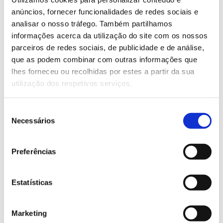
limitados e o evento requer inscrição.
anúncios, fornecer funcionalidades de redes sociais e
analisar o nosso tráfego. Também partilhamos
Saiba mais sobre as jornadas Ecopine - O
informações acerca da utilização do site com os nossos
pinhal-bravo como fornecedor de serviços
parceiros de redes sociais, de publicidade e de análise,
que as podem combinar com outras informações que
do ecossistema
lhes forneceu ou recolhidas por estes a partir da sua
utilização dos respetivos serviços.
13.07.2026
Seleção
Genoma do priolo e de outras espécies em risco:
Necessários
de
conhecer para conservar
consentimento
Preferências
02.07.2026
Estatísticas
Registar galhas de Trichi em acácia-das-espigas:
cidadãos chamados a ajudar
Marketing