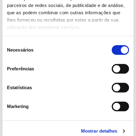
parceiros de redes sociais, de publicidade e de análise,
13.07.2026
que as podem combinar com outras informações que
lhes forneceu ou recolhidas por estes a partir da sua
Genoma do priolo e de outras espécies em risco:
utilização dos respetivos serviços.
conhecer para conservar
Seleção
Necessários
de
consentimento
02.07.2026
Preferências
Registar galhas de Trichi em acácia-das-espigas:
cidadãos chamados a ajudar
Estatísticas
Marketing
25.06.2026
Natureza e florestas procuram jovens voluntários
Mostrar detalhes
no verão 2026