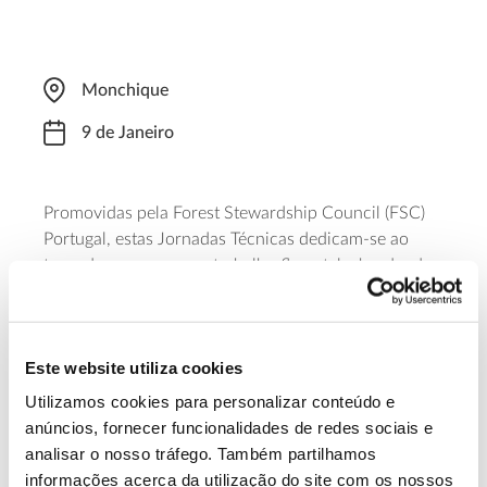
Monchique
9 de Janeiro
Promovidas pela Forest Stewardship Council (FSC)
Portugal, estas Jornadas Técnicas dedicam-se ao
tema da segurança no trabalho florestal, abordando
fatores de risco e estratégias de prevenção de
acidentes. A iniciativa é completada com uma
demonstração prática de segurança e prevenção de
Este website utiliza cookies
acidentes no terreno. A participação é gratuita, mas
sujeita a inscrição obrigatória.
Utilizamos cookies para personalizar conteúdo e
anúncios, fornecer funcionalidades de redes sociais e
Saiba Mais
analisar o nosso tráfego. Também partilhamos
informações acerca da utilização do site com os nossos