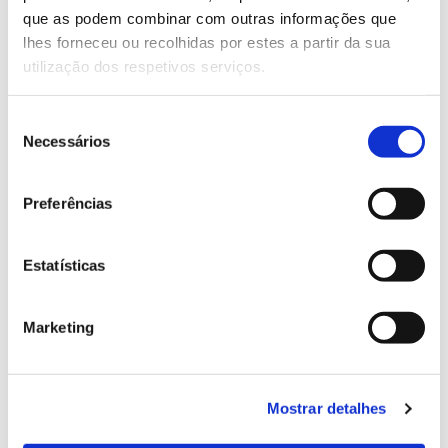
que as podem combinar com outras informações que
Genoma do priolo e de outras espécies em risco:
lhes forneceu ou recolhidas por estes a partir da sua
conhecer para conservar
utilização dos respetivos serviços.
Seleção
Necessários
de
02.07.2026
consentimento
Registar galhas de Trichi em acácia-das-espigas:
Preferências
cidadãos chamados a ajudar
Estatísticas
Marketing
25.06.2026
Natureza e florestas procuram jovens voluntários
no verão 2026
Mostrar detalhes