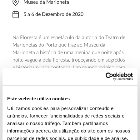
Museu da Marioneta
5 a 6 de Dezembro de 2020
Na Floresta é um espetáculo da autoria do Teatro de
Marionetas do Porto que traz ao Museu da
Marioneta a história de uma menina que noite após
noite vagueia pela floresta, tropeçando em segredos
e histórias nunca contados. Um mundo mágico para
descobrir em qualquer idade, mas dedicado aos mais
pequenos – a partir dos 3 anos. Bilhetes entre 5 e 7,5
euros.
Este website utiliza cookies
Saiba mais na página do Museu da
Utilizamos cookies para personalizar conteúdo e
Marioneta.
anúncios, fornecer funcionalidades de redes sociais e
analisar o nosso tráfego. Também partilhamos
informações acerca da utilização do site com os nossos
13.07.2026
parceiros de redes sociais, de publicidade e de análise,