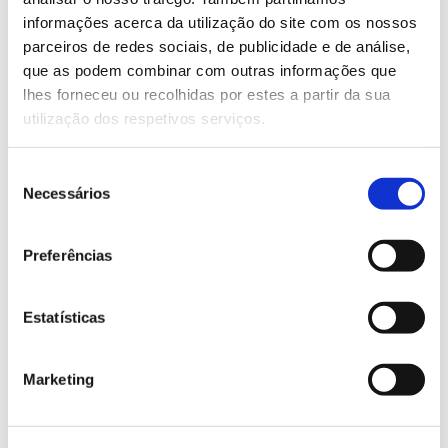
informações acerca da utilização do site com os nossos
Saber mais
parceiros de redes sociais, de publicidade e de análise,
que as podem combinar com outras informações que
lhes forneceu ou recolhidas por estes a partir da sua
13.07.2026
utilização dos respetivos serviços.
Genoma do priolo e de outras espécies em risco:
conhecer para conservar
Seleção
Necessários
de
consentimento
Preferências
02.07.2026
Registar galhas de Trichi em acácia-das-espigas:
Estatísticas
cidadãos chamados a ajudar
Marketing
25.06.2026