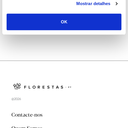
Mostrar detalhes
Natureza e florestas procuram jovens voluntários
no verão 2026
OK
@2026
Contacte-nos