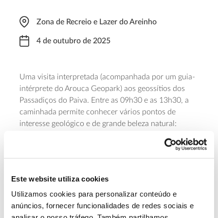
Zona de Recreio e Lazer do Areinho
4 de outubro de 2025
Uma visita interpretada (acompanhada por um guia-
intérprete do Arouca Geopark) aos geossítios dos
Passadiços do Paiva. Entre as 09h30 e as 13h30, a
caminhada permite conhecer vários pontos de
interesse geológico e de grande beleza natural:
Garganta do Paiva, Cascata das Aguieiras, Gola do
Salto, Vau e Falha de Espiunca. O ponto de encontro
está marcado para a zona de Recreio e Lazer do
Areinho (à qual será necessário regressar, por conta
Este website utiliza cookies
própria, no final do percurso). As inscrições devem
ser feitas até dia 2 de outubro e a participação tem
Utilizamos cookies para personalizar conteúdo e
um valor de 10 euros.
anúncios, fornecer funcionalidades de redes sociais e
analisar o nosso tráfego. Também partilhamos