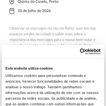
Quinta do Covelo, Porto
10 de julho de 2026
Observar os morcegos no céu do Porto, ouvi-los nos
espaços verdes da cidade e s
aber mais sobre a
importância dos morcegos para o nosso bem-estar
é
o desafio lançado pela Câmara Municipal do Porto
na sua edição 2026 das
“Noites de Morcegos”
. A 10
de
j
ulho, a iniciativa começa às 20h15, na
Quinta do
Covelo
. As inscrições abrem
dia
1 de julho.
Este website utiliza cookies
Saiba mais e inscreva-se
Utilizamos cookies para personalizar conteúdo e
anúncios, fornecer funcionalidades de redes sociais e
analisar o nosso tráfego. Também partilhamos
13.07.2026
informações acerca da utilização do site com os nossos
parceiros de redes sociais, de publicidade e de análise,
Genoma do priolo e de outras espécies em risco:
que as podem combinar com outras informações que